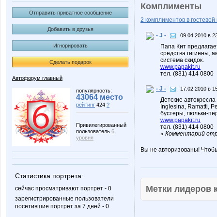
Комплименты
Отправить приватное сообщение
2 комплиментов в гостевой 
Добавить в друзья
- J -
09.04.2010 в 2
Игнорировать
Папа Кит предлагае
средства гигиены, а
система скидок.
Сделать подарок
www.papakit.ru
тел. (831) 414 0800
Автофорум главный
- J -
17.02.2010 в 1
популярность:
43064 место
Детские автокресла
рейтинг
424
?
Inglesina, Ramatti, 
бустеры, люльки-пер
www.papakit.ru
Привилегированный
тел. (831) 414 0800
пользователь
6
« Комментарий отре
уровня
Вы не авторизованы! Чтоб
Статистика портрета:
Метки лидеров
сейчас просматривают портрет - 0
зарегистрированные пользователи
посетившие портрет за 7 дней - 0