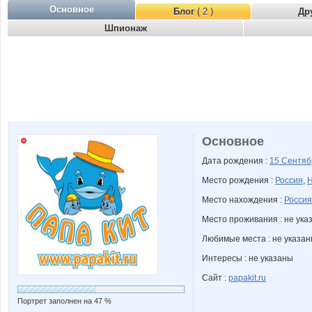
Основное
Блог
( 2 )
Др
Шпионаж
Основное
Дата рождения :
15 Сентя
Место рождения :
Россия
,
Н
Место нахождения :
Россия
Место проживания : не ука
Любимые места : не указа
Интересы : не указаны
Сайт :
papakit.ru
Портрет заполнен на 47 %