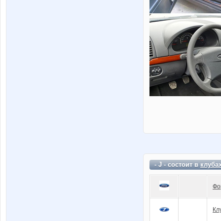
- J - состоит в
клуба
Фо
Кл